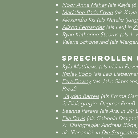
Noor Anna Maher
(als Kayla (6
Madeline Paris Erwin
(als Kayla
Alexandra Kis
(als Natalie (jung
Alison Fernandez
(als Lex) in
Z
Ryan Katherine Stearns
​ (als 1
Valeria Schoneveld
(als Margari
Sprechrollen 
Kyla Matthews (als Iris) in Rev
Ripley Sobo
(als Leo Lieberman
Ezra Dewey
(als Jake Simmons
Preuß
Jayden Bartels
(als Emma Garr
2) Dialogregie: Dagmar Preuß
Seanna Pereira
(als Ara) in
24: 
Ella Davis
(als Gabriela Dragani
7) Dialogregie: Andreas Böge,
als 'Panambi' in
Die Sorgenfres