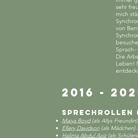
sehr fre
mich stä
Synchron
von Bent
Synchro
besuche
Sprach-
Die Arbe
Leben! M
entdeck
2016 - 2
Sprechrollen 
Maiya Boyd
(als Allys Freundin)
Ellery Davidson
(als Mädchen) 
Halima Abdul Aziz
(als Schüleri