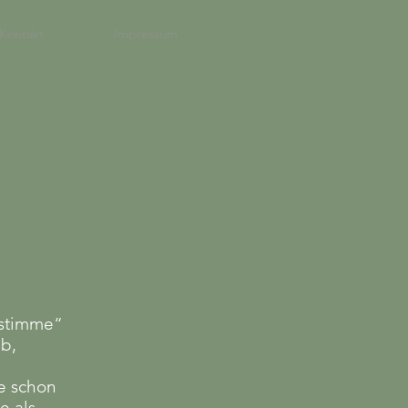
Kontakt
Impressum
rstimme“
b,
e schon
e als