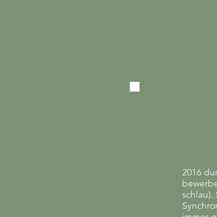
Home
Vita
2016 du
bewerbe
schlau).
Synchron
immer g