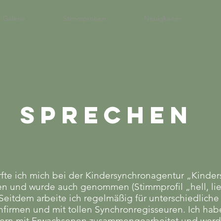
Galerie
Stimmproben
Neuigkeiten
SPRECHEN
rfte ich mich bei der Kindersynchronagentur „Kinde
n und wurde auch genommen (Stimmprofil „hell, lie
 Seitdem arbeite ich regelmäßig für unterschiedliche
firmen und mit tollen Synchronregisseuren. Ich hab
ern mit Erwachsenen zusammengearbeitet und werd