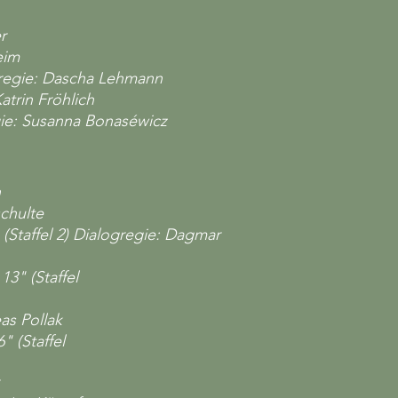
r
eim
regie: Dascha Lehmann
atrin Fröhlich
gie: Susanna Bonaséwicz
n
chulte
(Staffel 2) Dialogregie: Dagmar
3" (Staffel
as Pollak
" (Staffel