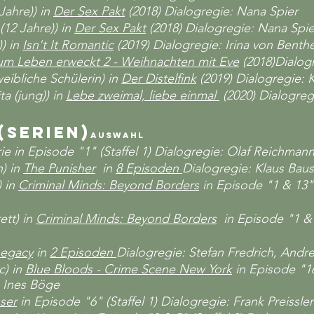
 Jahre)) in
Der Sex Pakt
(2018)
Dialogregie: Nana Spier
 (12 Jahre)) in
Der Sex Pakt
(2018)
Dialogregie: Nana Spie
)) in
Isn't It Romantic
(2019) Dialogregie: Irina von Benth
um Leben erweckt 2 - Weihnachten mit Eve
(2018)Dialog
. weibliche Schülerin) in
Der
Distelfink
(2019) Dialogregie: K
ta (jung)) in
Lebe zweimal, liebe einmal
(2020) Dialogre
(Serien)
Auswahl
erie in Episode "1" (Staffel 1) Dialogregie: Olaf Reichman
) in
The Punisher
in
8 Episoden
Dialogregie: Klaus Baus
) in
Criminal Minds: Beyond Borders
in Episode "1 & 13" 
ett) in
Criminal Minds: Beyond Borders
in Episode "1 & 1
Legacy
in
2 Episoden
Dialogregie: Stefan Fredrich, Andre
c) in
Blue Bloods - Crime Scene New York
in Episode "16
 Ines Böge
ser
in Episode "6" (Staffel 1) Dialogregie: Frank Preissler