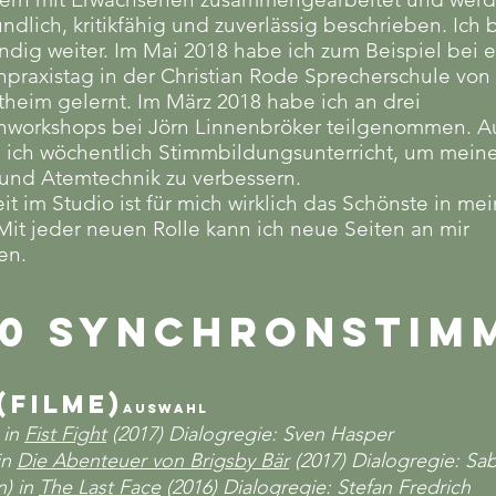
undlich, kritikfähig und zuverlässig beschrieben. Ich 
ndig weiter. Im Mai 2018 habe ich zum Beispiel bei 
praxistag in der Christian Rode Sprecherschule von 
heim gelernt. Im März 2018 habe ich an drei
nworkshops bei Jörn Linnenbröker teilgenommen. A
 ich wöchentlich Stimmbildungsunterricht, um mein
 und Atemtechnik zu verbessern.
it im Studio ist für mich wirklich das Schönste in m
it jeder neuen Rolle kann ich neue Seiten an mir
en.
020 Synchronsti
(Filme)
Auswahl
 in
Fist Fight
(2017) Dialogregie: Sven Hasper
in
Die Abenteuer von Brigsby Bär
(2017) Dialogregie: Sa
n) in
The Last Face
(2016) Dialogregie: Stefan Fredrich