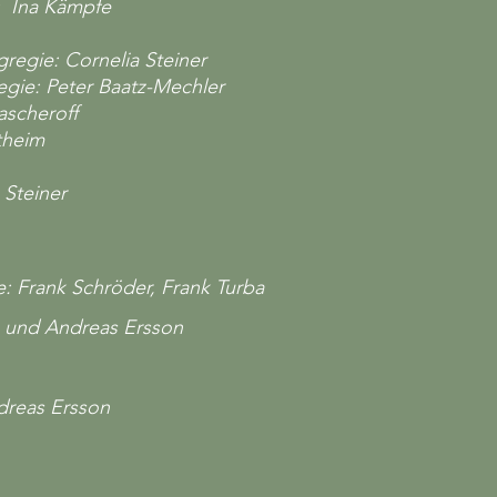
e: Ina Kämpfe
gregie: Cornelia Steiner
regie: Peter Baatz-Mechler
ascheroff
theim
 Steiner
e: Frank Schröder, Frank Turba
ff und Andreas Ersson
ndreas Ersson