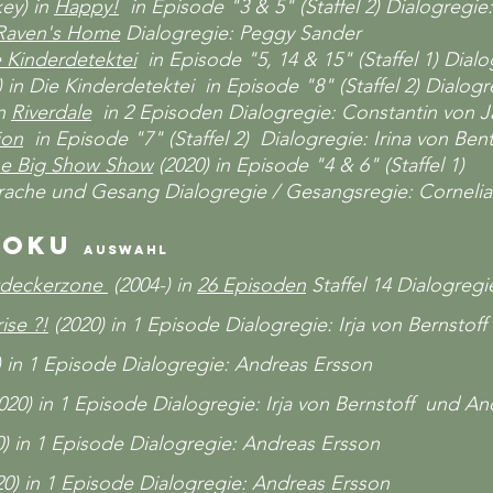
key) in
Happy!
in Episode "3 & 5" (Staffel 2) Dialogregi
Raven's Home
Dialogregie: Peggy Sander
 Kinderdetektei
in Episode "5, 14 & 15" (Staffel 1) Dialo
t) in Die Kinderdetektei in Episode "8" (Staffel 2) Dialog
in
Riverdale
in 2 Episoden Dialogregie: Constantin von J
ion
in Episode "7" (Staffel 2) Dialogregie: Irina von Ben
e Big Show Show
(2020) in Episode "4 & 6" (Staffel 1)
prache und Gesang
Dialogregie / Gesangsregie: Cornelia
Doku
Auswahl
tdeckerzone
(2004-)
in
26 Episoden
Staffel 14 Dialogregi
rise ?!
(2020) in 1 Episode Dialogregie: Irja von Bernsto
 in 1 Episode Dialogregie: Andreas Ersson
020) in 1 Episode Dialogregie: Irja von Bernstoff und A
) in 1 Episode Dialogregie: Andreas Ersson
0) in 1 Episode Dialogregie: Andreas Ersson