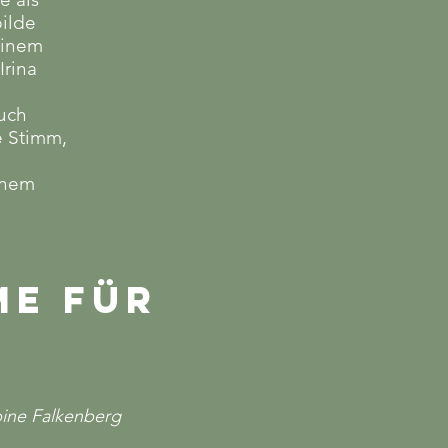
bilde
einem
Irina
uch
e Stimm,
einem
mme für
bine Falkenberg