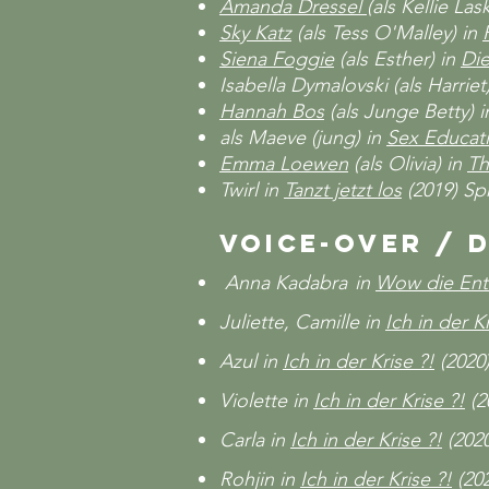
Amanda Dressel
(als Kellie Las
Sky Katz
(als Tess O'Malley) in
Siena Foggie
(als Esther) in
Die
Isabella Dymalovski (als Harrie
Hannah Bos
(als Junge Betty) 
als Maeve (jung) in
Sex Educat
Emma Loewen
(als Olivia) in
Th
Twirl in
Tanzt jetzt los
(2019) S
Voice-Over / 
Anna Kadabra
in
Wow die En
Juliette, Camille in
Ich in der K
Azul in
Ich in der Krise ?!
(2020)
Violette in
Ich in der Krise ?!
(2
Carla in
Ich in der Krise ?!
(2020
Rohjin in
Ich in der Krise ?!
(202