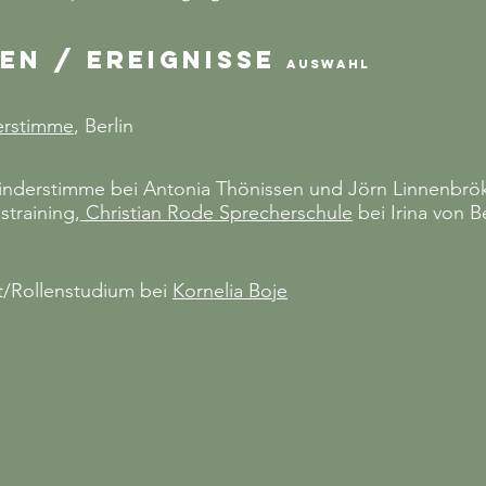
en / Ereignisse
Auswahl
erstimme
, Berlin
nderstimme bei Antonia Thönissen und Jörn Linnenbrö
raining,
Christian Rode Sprecherschule
bei Irina von 
t/Rollenstudium bei
Kornelia Boje