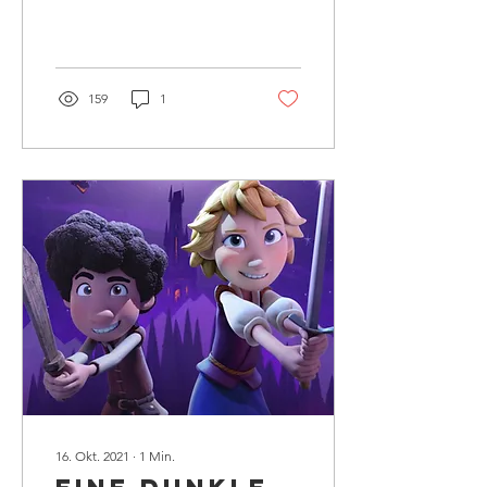
finden :) Dort heiße ich
@magdalena.montasser
159
1
16. Okt. 2021
∙
1
Min.