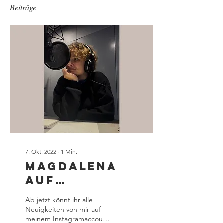
Beiträge
7. Okt. 2022
∙
1
Min.
MAGDALENA
AUF
INSTAGRAM
Ab jetzt könnt ihr alle
Neuigkeiten von mir auf
meinem Instagramaccount