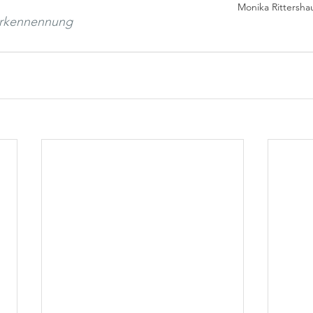
Monika Rittersha
rkennennung