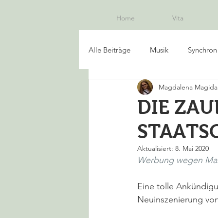
Home
Vita
Alle Beiträge
Musik
Synchron
Magdalena Magida
DIE ZAU
STAATSO
Aktualisiert:
8. Mai 2020
Werbung wegen Ma
Eine tolle Ankündigu
Neuinszenierung von